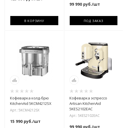
99 990
руб.
/шт
В КОРЗИНУ
ПОД ЗАКАЗ
Кофеварка колд-брю
Кофеварка эспрессо
KitchenAid 5KCM4212SX
Artisan KitchenAid
5KES2102EAC
Арт.: 5KCM4212SX
Арт.: 5KES2102EAC
15 990
руб.
/шт
99 990
руб.
/шт