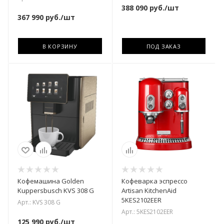
388 090
руб.
/шт
367 990
руб.
/шт
В КОРЗИНУ
ПОД ЗАКАЗ
Кофемашина Golden
Кофеварка эспрессо
Kuppersbusch KVS 308 G
Artisan KitchenAid
5KES2102EER
Арт.: KVS 308 G
Арт.: 5KES2102EER
125 990
руб.
/шт