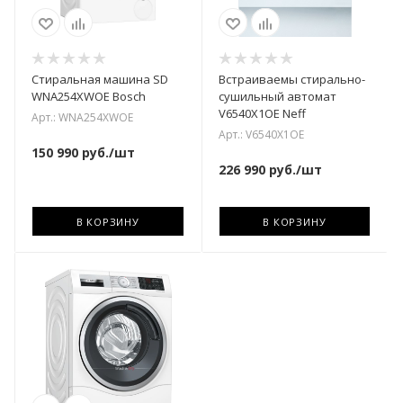
Стиральная машина SD
Встраиваемы стирально-
WNA254XWOE Bosch
сушильный автомат
V6540X1OE Neff
Арт.: WNA254XWOE
Арт.: V6540X1OE
150 990
руб.
/шт
226 990
руб.
/шт
В КОРЗИНУ
В КОРЗИНУ