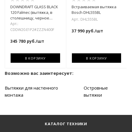
DOWNDRAFT GLASS BLACK
Встраиваемая вытяжка
120 Falmec (вытяжка, в
Bosch DHL555BL
столешницу, черное
Арт.: DHL555BL
стекло)
Арт.:
CDDW20.E1P2#ZZZN400F
37 990
руб.
/шт
345 780
руб.
/шт
В КОРЗИНУ
В КОРЗИНУ
Возможно вас заинтересует:
Вытяжки для настенного
Островные
монтажа
вытяжки
КАТАЛОГ ТЕХНИКИ