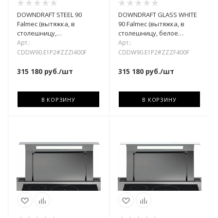
DOWNDRAFT STEEL 90
DOWNDRAFT GLASS WHITE
Falmec (вытяжка, в
90 Falmec (вытяжка, в
столешницу,
столешницу, белое
нержавеющая сталь)
стекло)
Арт.:
Арт.:
CDDW90.E1P2#ZZZI400F
CDDW90.E1P2#ZZZF400F
315 180
руб.
/шт
315 180
руб.
/шт
В КОРЗИНУ
В КОРЗИНУ