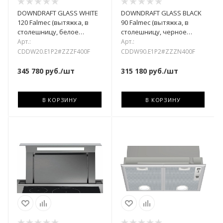
DOWNDRAFT GLASS WHITE
DOWNDRAFT GLASS BLACK
120 Falmec (вытяжка, в
90 Falmec (вытяжка, в
столешницу, белое
столешницу, черное
стекло)
стекло)
Арт.:
Арт.:
CDDW20.E1P2#ZZZF400F
CDDW90.E1P2#ZZZN400F
345 780
руб.
/шт
315 180
руб.
/шт
В КОРЗИНУ
В КОРЗИНУ