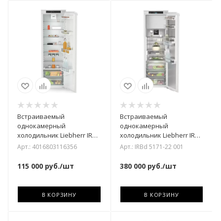
Встраиваемый
Встраиваемый
однокамерный
однокамерный
холодильник Liebherr IRd
холодильник Liebherr IRBd
5100-22 001
5171-22 001
Арт.: 4016803116356
Арт.: IRBd 5171-22 001
115 000
руб.
/шт
380 000
руб.
/шт
В КОРЗИНУ
В КОРЗИНУ