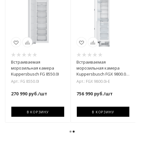
Встраиваемая
Встраиваемая
морозильная камера
морозильная камера
Kuppersbusch FG 8550.0I
Kuppersbusch FGX 9800.0i-
E С дверью из
Арт.: FG 8550.0I
Арт.: FGX 9800.0i-E
нержавеющей стали
270 990
руб.
/шт
756 990
руб.
/шт
В КОРЗИНУ
В КОРЗИНУ