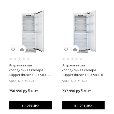
Встраиваемая
Встраиваемая
холодильная камера
холодильная камера
Kuppersbusch FKFX 9800.0i
Kuppersbusch FKFX 9800.0i
-E С дверью из
Арт.: FKFX 9800.0i-E
Арт.: FKFX 9800.0i
нержавеющей стали
756 990
руб.
/шт
737 990
руб.
/шт
В КОРЗИНУ
В КОРЗИНУ