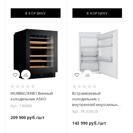
В КОРЗИНУ
В КОРЗИНУ
WU886G1ENB1 Винный
Встраиваемый
холодильник ASKO
холодильник с
внутренней морозильной
Арт.: 745896
камерой Kuppersbusch FK
Арт.: FK 3305.0I
3305.0I
209 900
руб.
/шт
143 990
руб.
/шт