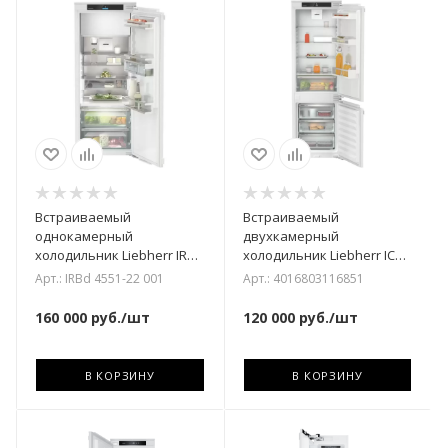
Встраиваемый
Встраиваемый
однокамерный
двухкамерный
холодильник Liebherr IRBd
холодильник Liebherr ICNd
4551-22 001
5103-22 001
Арт.: IRBd 4551-22 001
Арт.: 4016803116851
160 000
руб.
/шт
120 000
руб.
/шт
В КОРЗИНУ
В КОРЗИНУ