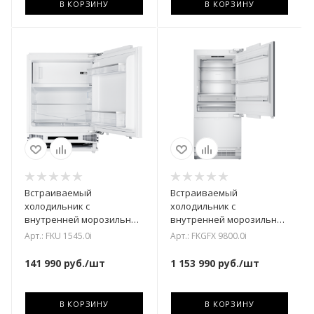
В КОРЗИНУ
В КОРЗИНУ
Встраиваемый
Встраиваемый
холодильник с
холодильник с
внутренней морозильной
внутренней морозильной
камерой Kuppersbusch
камерой Kuppersbusch
Арт.: FKU 1545.0i
Арт.: FKGFX 9800.0i
FKU1545.0i
FKGFX 9800.0i
141 990
руб.
/шт
1 153 990
руб.
/шт
В КОРЗИНУ
В КОРЗИНУ