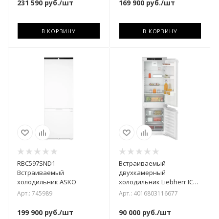
231 590
руб.
/шт
169 900
руб.
/шт
В КОРЗИНУ
В КОРЗИНУ
RBC597SND1
Встраиваемый
Встраиваемый
двухкамерный
холодильник ASKО
холодильник Liebherr ICd
5103-22 001
Арт.: 745989
Арт.: 4016803116677
199 900
руб.
/шт
90 000
руб.
/шт