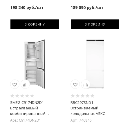
морозильного отделения
198 240
руб.
/шт
189 090
руб.
/шт
В КОРЗИНУ
В КОРЗИНУ
SMEG C9174DN2D1
RBC297SND1
Встраиваемый
Встраиваемый
комбинированный
холодильник ASKО
холодильник
Арт.: C9174DN2D1
Арт.: 746846