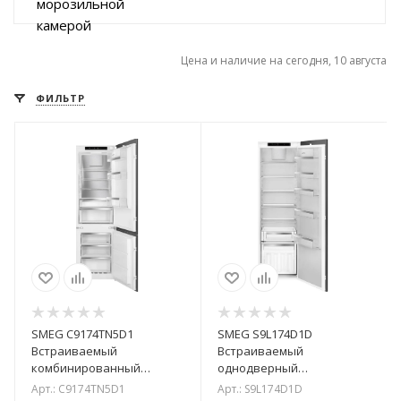
Цена и наличие на сегодня, 10 августа
ФИЛЬТР
SMEG C9174TN5D1
SMEG S9L174D1D
Встраиваемый
Встраиваемый
комбинированный
однодверный
холодильник
холодильник без
Арт.: C9174TN5D1
Арт.: S9L174D1D