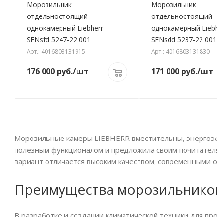
Морозильник
Морозильник
отдельностоящий
отдельностоящий
однокамерный Liebherr
однокамерный Liebh
SFNsfd 5247-22 001
SFNsdd 5237-22 001
Арт.: 4016803131915
Арт.: 4016803131830
176 000
руб.
/шт
171 000
руб.
/шт
Морозильные камеры LIEBHERR вместительны, энергоэф
полезным функционалом и предложила своим почитател
вариант отличается высоким качеством, современными 
Преимущества морозильнико
В разработке и создании климатической техники для п