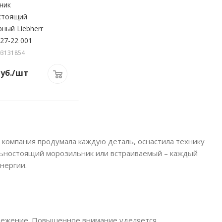
ник
стоящий
ный Liebherr
27-22 001
03131854
уб.
/шт
компания продумала каждую деталь, оснастила технику
льностоящий морозильник или встраиваемый – каждый
нергии.
бережение. Повышенное внимание уделяется