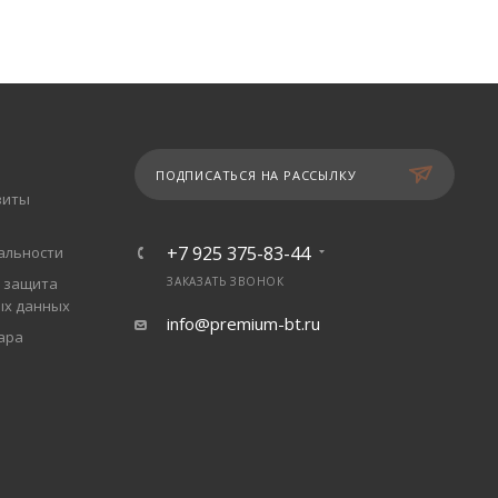
ПОДПИСАТЬСЯ НА РАССЫЛКУ
зиты
+7 925 375-83-44
альности
 защита
ЗАКАЗАТЬ ЗВОНОК
ых данных
info@premium-bt.ru
ара