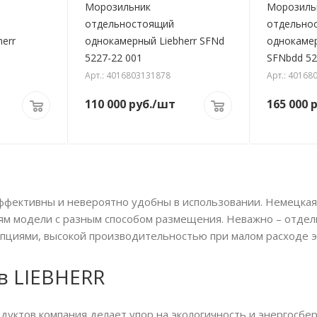
Морозильник
Морозиль
отдельностоящий
отдельно
err
однокамерный Liebherr SFNd
однокамер
5227-22 001
SFNbdd 52
Арт.: 4016803131878
Арт.: 40168
110 000
руб.
/шт
165 000
р
фективны и невероятно удобны в использовании. Немецкая 
ям модели с разным способом размещения. Неважно – отде
опциями, высокой производительностью при малом расходе э
в LIEBHERR
родуктов компания делает упор на экологичность и энергос