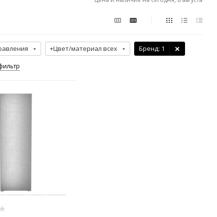
равления
+Цвет/материал всех
Бренд
: 1
фильтр