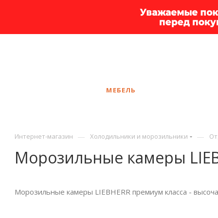
+7 925 375-83-44
Белгород
ЗАКАЗАТЬ ЗВОНОК
КАТАЛОГ
МЕБЕЛЬ
УСЛУГИ
АКЦ
—
—
Интернет-магазин
Холодильники и морозильники
От
Морозильные камеры LIE
Морозильные камеры LIEBHERR премиум класса - высоча