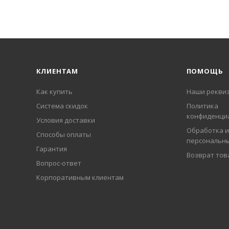
КЛИЕНТАМ
ПОМОЩЬ
Как купить
Наши рекви
Система скидок
Политика
конфиденци
Условия доставки
Обработка и
Способы оплаты
персональн
Гарантия
Возврат тов
Вопрос-ответ
Корпоративным клиентам