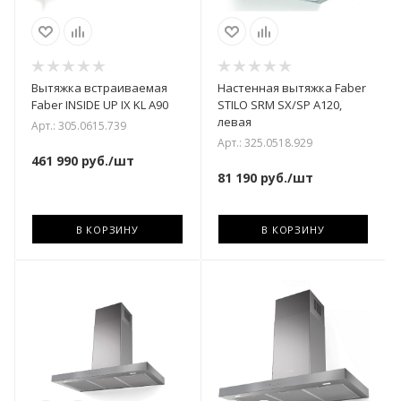
Вытяжка встраиваемая
Настенная вытяжка Faber
Faber INSIDE UP IX KL A90
STILO SRM SX/SP A120,
левая
Арт.: 305.0615.739
Арт.: 325.0518.929
461 990
руб.
/шт
81 190
руб.
/шт
В КОРЗИНУ
В КОРЗИНУ