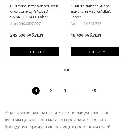
Вытяжка, встраиваемая в
Фильтр длительного
столешницу GALILEO
действия H80, GALILEO
SMART BK A600 Faber
Faber
Арт.: 340.0627.227
Арт.: 112.0605.736
245 690
руб.
/шт
18 490
руб.
/шт
В КОРЗИНУ
В КОРЗИНУ
1
2
3
15
У нас можно заказать вытяжки премиум-класса по
лучшим ценам. Наш магазин предлагает только
брендовую продукцию ведущих производителей