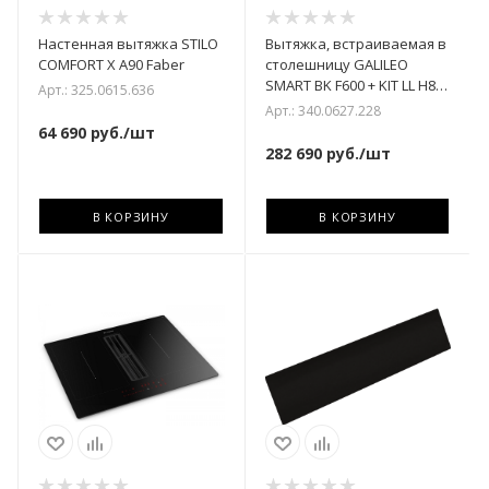
Настенная вытяжка STILO
Вытяжка, встраиваемая в
COMFORT X A90 Faber
столешницу GALILEO
SMART BK F600 + KIT LL H80
Арт.: 325.0615.636
Faber
Арт.: 340.0627.228
64 690
руб.
/шт
282 690
руб.
/шт
В КОРЗИНУ
В КОРЗИНУ