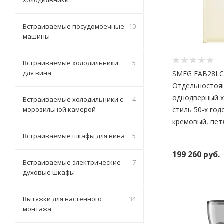
холодильники
Встраиваемые посудомоечные
10
машины
Встраиваемые холодильники
5
для вина
SMEG FAB28LC
Отдельностоя
однодверный х
Встраиваемые холодильники с
4
морозильной камерой
стиль 50-х годо
кремовый, пет
Встраиваемые шкафы для вина
5
199 260
руб.
Встраиваемые электрические
7
духовые шкафы
Вытяжки для настенного
34
монтажа