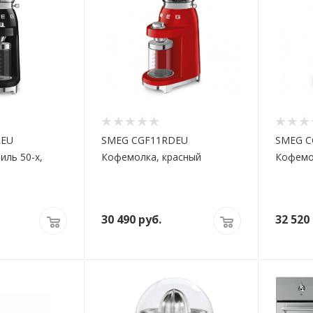
LEU
SMEG CGF11RDEU
SMEG C
иль 50-х,
Кофемолка, красный
Кофемо
30 490
руб.
32 520