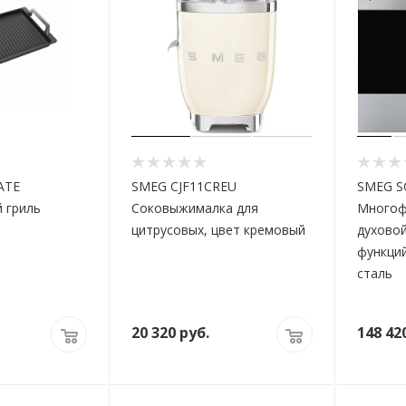
ATE
SMEG CJF11CREU
SMEG S
 гриль
Соковыжималка для
Многоф
цитрусовых, цвет кремовый
духовой
функци
сталь
20 320
руб.
148 42