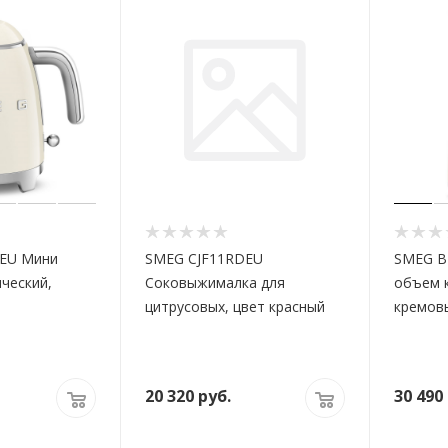
EU Мини
SMEG CJF11RDEU
SMEG B
ический,
Соковыжималка для
объем к
цитрусовых, цвет красный
кремов
20 320
руб.
30 490