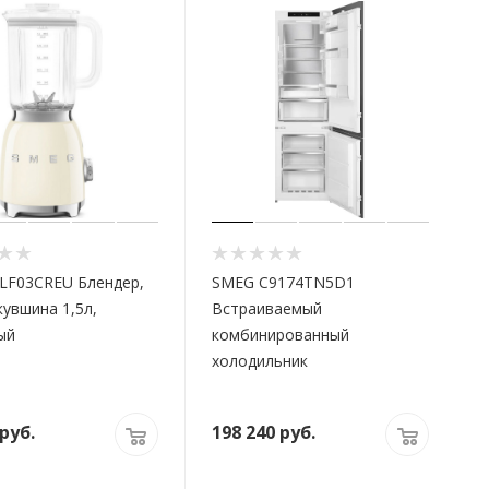
LF03CREU Блендер,
SMEG C9174TN5D1
увшина 1,5л,
Встраиваемый
ый
комбинированный
холодильник
руб.
198 240
руб.