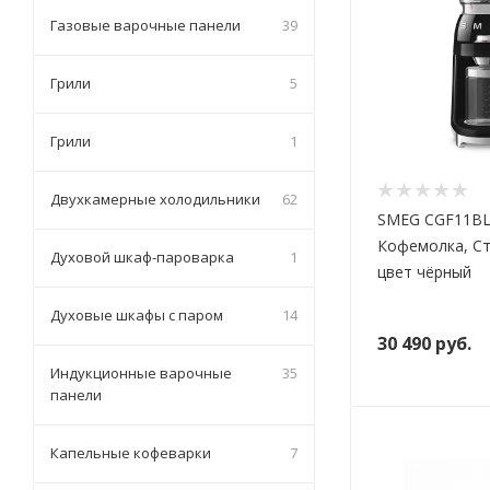
Газовые варочные панели
39
Грили
5
Грили
1
Двухкамерные холодильники
62
SMEG CGF11B
Кофемолка, Ст
Духовой шкаф-пароварка
1
цвет чёрный
Духовые шкафы с паром
14
30 490
руб.
Индукционные варочные
35
панели
Капельные кофеварки
7