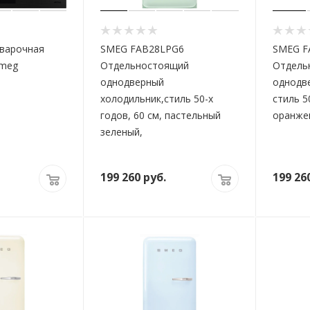
 варочная
SMEG FAB28LPG6
SMEG F
Smeg
Отдельностоящий
Отдель
однодверный
однодв
холодильник,стиль 50-х
стиль 5
годов, 60 см, пастельный
оранжев
зеленый,
199 260
руб.
199 26