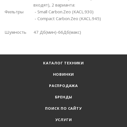
входят), 2 варианта:
Фильтры
- Small Carbon.Zeo (KACL.930)
- Compact Carbon.Zeo (KACL.945)
Шумность
47 Дб(мин)-66Дб(макс)
КАТАЛОГ ТЕХНИКИ
НОВИНКИ
РАСПРОДАЖА
БРЕНДЫ
ПОИСК ПО САЙТУ
УСЛУГИ