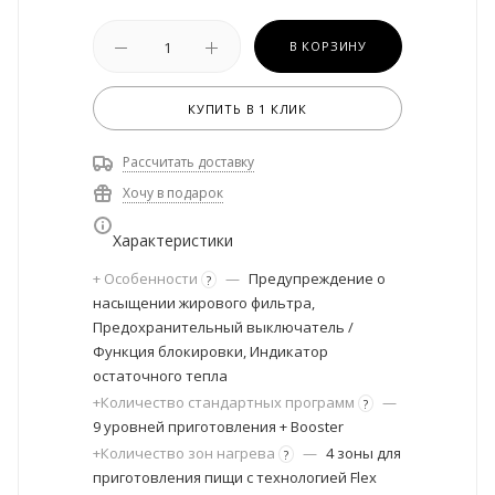
В КОРЗИНУ
КУПИТЬ В 1 КЛИК
Рассчитать доставку
Хочу в подарок
Характеристики
+ Особенности
—
Предупреждение о
?
насыщении жирового фильтра,
Предохранительный выключатель /
Функция блокировки, Индикатор
остаточного тепла
+Количество стандартных программ
—
?
9 уровней приготовления + Booster
+Количество зон нагрева
—
4 зоны для
?
приготовления пищи с технологией Flex